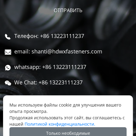
Телефон: +86 13223111237

email: shanti@hdwxfasteners.com

whatsapp: +86 13223111237

We Chat: +86 13223111237

Адрес: Северная часть Западной улицы,

Чжоуцунь, поселок Сису, район Юннянь,
Мы используем файлы cookie для улучшения вашего
опыта просмотра.
город Ханьдань, провинция Хэбэй, Китай
Продолжая использовать этот сайт, вы соглашаетесь с
нашей
Политикой конфиденциальности.




Только необходимые