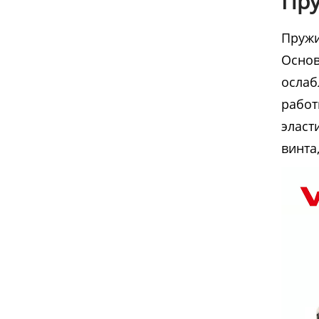
Пру
Пружи
Основ
ослаб
работ
эласт
винта