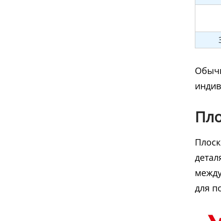
Обычн
индив
Пло
Плоск
детал
между
для п