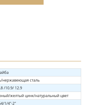
айба
ль/нержавеющая сталь
.8 /10.9/ 12.9
рный/желтый цинк/натуральный цвет
4/1/4"-2"