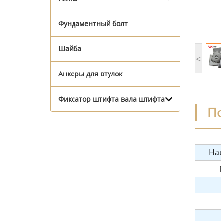
Фундаментный болт
Шайба
<
Анкеры для втулок
Фиксатор штифта вала штифта
П
На