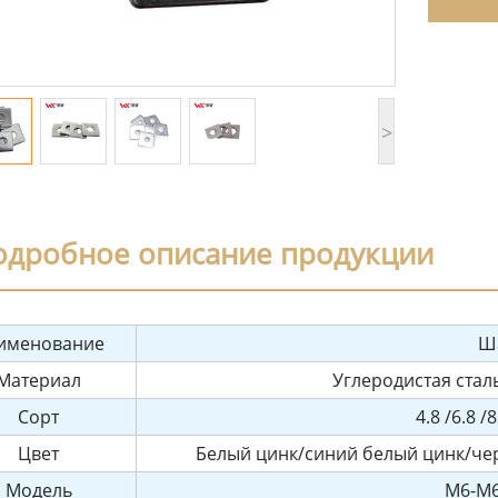
>
одробное описание продукции
именование
Ш
Материал
Углеродистая ста
Сорт
4.8 /6.8 /8
Цвет
Белый цинк/синий белый цинк/че
Модель
M6-M6