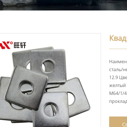
Квад
Наимен
сталь/н
12.9 Цв
желтый 
M64/1/4
проклад
Св