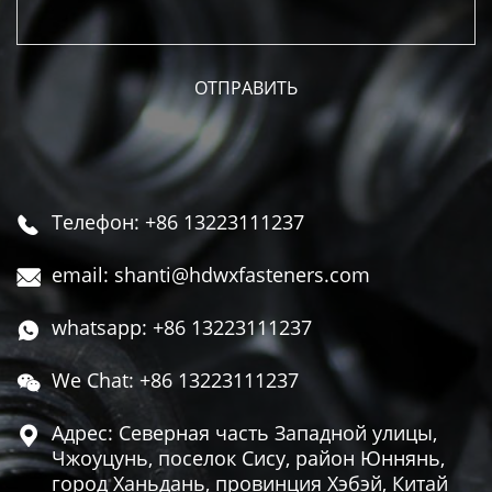
Телефон: +86 13223111237

email: shanti@hdwxfasteners.com

whatsapp: +86 13223111237

We Chat: +86 13223111237

Адрес: Северная часть Западной улицы,

Чжоуцунь, поселок Сису, район Юннянь,
город Ханьдань, провинция Хэбэй, Китай