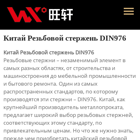
Главная
Продукция
Китай Резьбовой стержень DIN976
Новости
Китай Резьбовой стержень DIN976
О нас
Резьбовые стержни – незаменимый элемент в
самых разных областях, от строительства и
Контакты
машиностроения до мебельной промышленности
и бытового ремонта. Один из самых
распространенных стандартов, по которому
производятся эти стержни – DIN976. Китай, как
крупнейший производитель металлопроката,
предлагает широкий выбор резьбовых стержней,
соответствующих этому стандарту, по
привлекательным ценам. Но что же нужно знать,
прежде чем приобретать китайский резьбовой