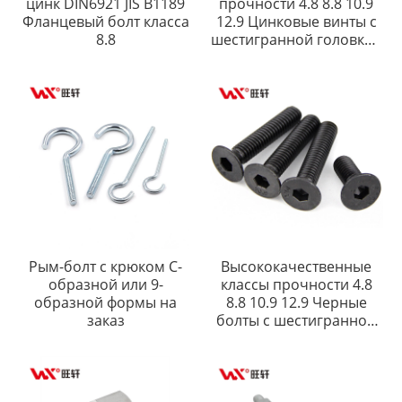
цинк DIN6921 JIS B1189
прочности 4.8 8.8 10.9
Фланцевый болт класса
12.9 Цинковые винты с
8.8
шестигранной головкой
ISO7380 с полукруглой
головкой
Рым-болт с крюком C-
Высококачественные
образной или 9-
классы прочности 4.8
образной формы на
8.8 10.9 12.9 Черные
заказ
болты с шестигранной
головкой DIN7991 CSK с
головкой