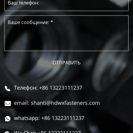
Телефон: +86 13223111237

email: shanti@hdwxfasteners.com

whatsapp: +86 13223111237
