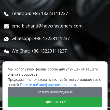
Телефон: +86 13223111237

email: shanti@hdwxfasteners.com

whatsapp: +86 13223111237

We Chat: +86 13223111237

Адрес: Северная часть Западной улицы,

Чжоуцунь, поселок Сису, район Юннянь,
Мы используем файлы cookie для улучшения вашего
опыта просмотра.
город Ханьдань, провинция Хэбэй, Китай
Продолжая использовать этот сайт, вы соглашаетесь с
нашей
Политикой конфиденциальности.




Только необходимые
Принять все