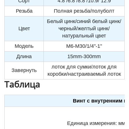
Сорт
4.8 /6.8 /8.8 /10.9/ 12.9
Резьба
Полная резьба/полуболт
Белый цинк/синий белый цинк/
Цвет
черный/желтый цинк/
натуральный цвет
Модель
M6-M30/1/4"-1"
Длина
15mm-300mm
лоток для сумки/лоток для
Завернуть
коробки/настраиваемый лоток
Таблица
Винт с внутренним ш
Единица измерения: мм