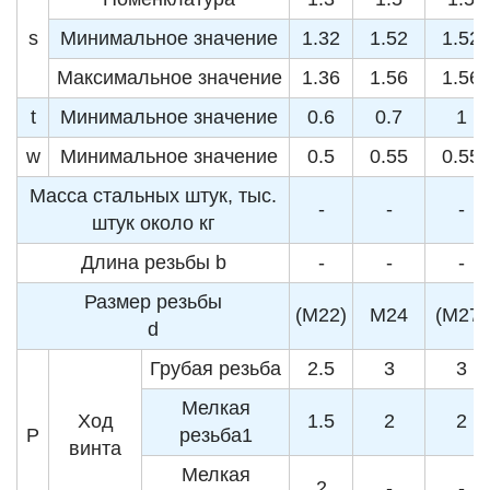
s
Минимальное значение
1.32
1.52
1.52
Максимальное значение
1.36
1.56
1.56
t
Минимальное значение
0.6
0.7
1
w
Минимальное значение
0.5
0.55
0.55
Масса стальных штук, тыс.
-
-
-
штук около кг
Длина резьбы b
-
-
-
Размер резьбы
(M22)
M24
(M27)
d
Грубая резьба
2.5
3
3
Мелкая
Ход
1.5
2
2
P
резьба1
винта
Мелкая
2
-
-