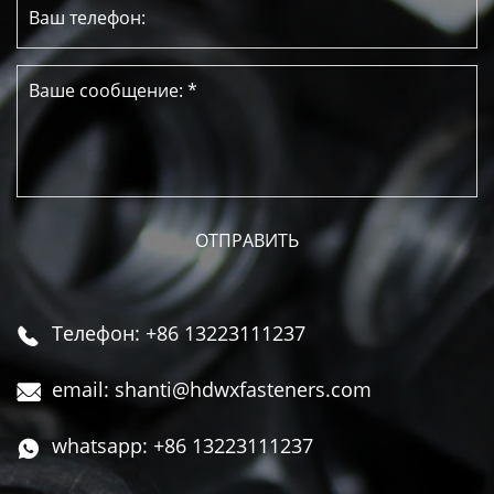
Телефон: +86 13223111237

email: shanti@hdwxfasteners.com

whatsapp: +86 13223111237
