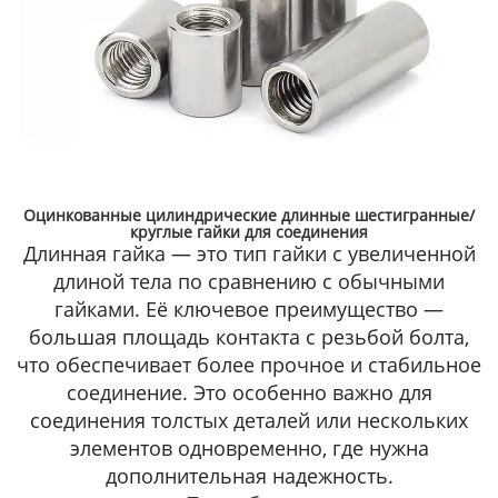
Гайка оцинкованная с нейлоновой вставкой DIN6927
Защитная гайка — это тип гайки,
предназначенный для предотвращения
самопроизвольного раскручивания
соединения. Она отличается конструкцией,
которая обеспечивает дополнительную
фиксацию: например, может иметь насечки,
пазы или специальные элементы, которые
удерживают её на болте при вибрациях или
нагрузках.
Подробнее 🡥