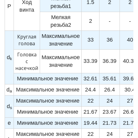
Ход
1.5
2
2
P
резьба1
винта
Мелкая
2
-
-
резьба2
Максимальное
Круглая
33
36
40
голова
значение
Головка
d
Максимальное
k
с
33.39
36.39
40.39
значение
насечкой
Минимальное значение
32.61
35.61
39.61
d
Максимальное значение
24.4
26.4
30.4
a
Максимальное значение
22
24
27
d
s
Минимальное значение
21.67
23.67
26.67
e
Минимальное значение
19.44
21.73
21.73
Максимальное значение
22
24
27