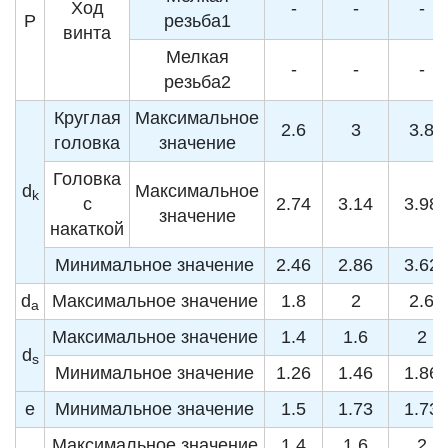
Ход
-
-
-
P
резьба1
винта
Мелкая
-
-
-
резьба2
Круглая
Максимальное
2.6
3
3.8
головка
значение
Головка
d
Максимальное
k
с
2.74
3.14
3.98
значение
накаткой
Минимальное значение
2.46
2.86
3.62
d
Максимальное значение
1.8
2
2.6
a
Максимальное значение
1.4
1.6
2
d
s
Минимальное значение
1.26
1.46
1.86
e
Минимальное значение
1.5
1.73
1.73
Максимальное значение
1.4
1.6
2