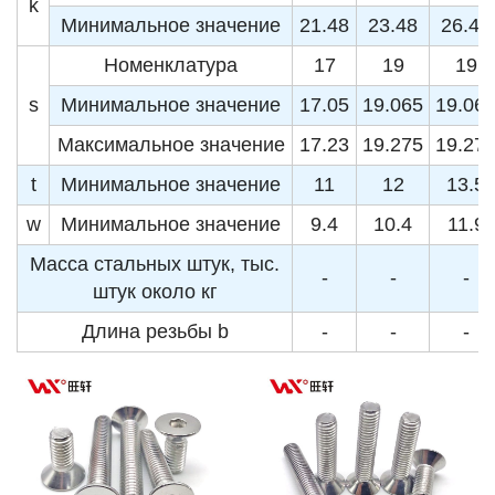
k
Минимальное значение
21.48
23.48
26.48
Номенклатура
17
19
19
s
Минимальное значение
17.05
19.065
19.06
Максимальное значение
17.23
19.275
19.27
t
Минимальное значение
11
12
13.5
w
Минимальное значение
9.4
10.4
11.9
Масса стальных штук, тыс.
-
-
-
штук около кг
Длина резьбы b
-
-
-