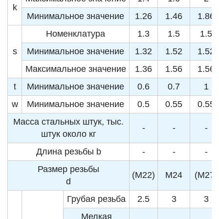
k
Минимальное значение
1.26
1.46
1.86
Номенклатура
1.3
1.5
1.5
s
Минимальное значение
1.32
1.52
1.52
Максимальное значение
1.36
1.56
1.56
t
Минимальное значение
0.6
0.7
1
w
Минимальное значение
0.5
0.55
0.55
Масса стальных штук, тыс.
-
-
-
штук около кг
Длина резьбы b
-
-
-
Размер резьбы
(M22)
M24
(M27)
d
Грубая резьба
2.5
3
3
Мелкая