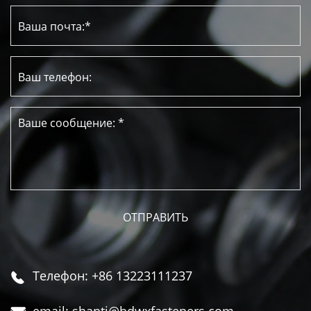
Телефон: +86 13223111237

email: shanti@hdwxfasteners.com