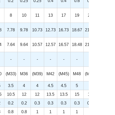
2
0.2
0.25
0.25
0.4
0.4
0.6
0.6
0.6
8
10
11
13
17
19
22
24
8
7.78
9.78
10.73
12.73
16.73
18.67
21.67
23.67
4
7.64
9.64
10.57
12.57
16.57
18.48
21.16
23.16
-
-
-
-
-
-
-
-
0
(M33)
M36
(M39)
M42
(M45)
M48
(M52)
5
3.5
4
4
4.5
4.5
5
5
5
10.5
12
12
13.5
13.5
15
15
2
0.2
0.2
0.3
0.3
0.3
0.3
0.3
8
0.8
0.8
1
1
1
1
1