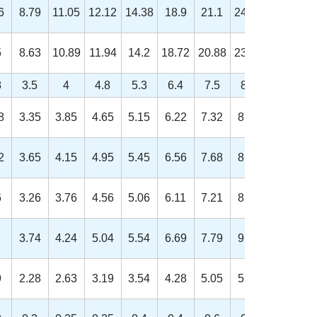
6
8.79
11.05
12.12
14.38
18.9
21.1
24.49
26.75
5
8.63
10.89
11.94
14.2
18.72
20.88
23.91
26.17
8
3.5
4
4.8
5.3
6.4
7.5
8.8
10
8
3.35
3.85
4.65
5.15
6.22
7.32
8.62
9.82
2
3.65
4.15
4.95
5.45
6.56
7.68
8.98
10.18
6
3.26
3.76
4.56
5.06
6.11
7.21
8.51
9.71
3.74
4.24
5.04
5.54
6.69
7.79
9.09
10.29
9
2.28
2.63
3.19
3.54
4.28
5.05
5.96
6.8