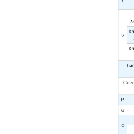
r
з
Кл
s
Кл
Тыс
Спец
P
a
c