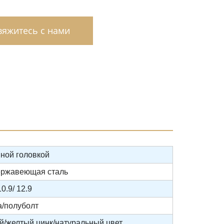
яжитесь с нами
нной головкой
нержавеющая сталь
/10.9/ 12.9
а/полуболт
й/желтый цинк/натуральный цвет