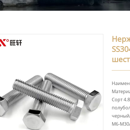
Нерж
SS30
шест
Наимено
Материа
Сорт 4.8
полубол
черный
M6-M30/