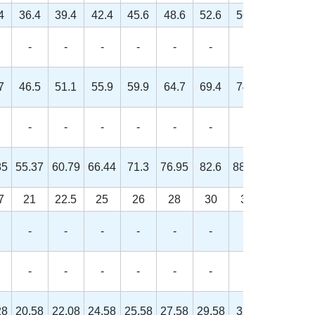
4
36.4
39.4
42.4
45.6
48.6
52.6
56.6
-
-
-
-
-
-
-
7
46.5
51.1
55.9
59.9
64.7
69.4
74.2
-
-
-
-
-
-
-
85
55.37
60.79
66.44
71.3
76.95
82.6
88.25
7
21
22.5
25
26
28
30
33
-
-
-
-
-
-
-
-
-
-
-
-
-
-
28
20.58
22.08
24.58
25.58
27.58
29.58
32.5