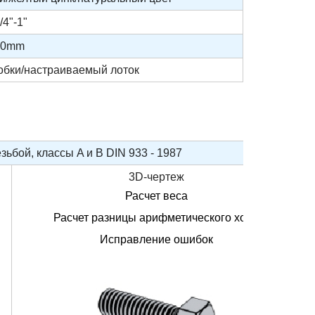
4"-1"
00mm
робки/настраиваемый лоток
ьбой, классы A и B DIN 933 - 1987
3D-чертеж
Расчет веса
Расчет разницы арифметического хода
Исправление ошибок