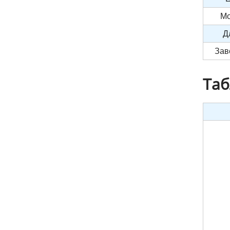
Мо
Д
Зав
Таб