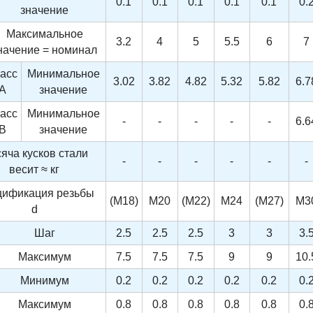
0.1
0.1
0.1
0.1
0.1
0.
значение
Максимальное
3.2
4
5
5.5
6
7
начение = номинал
асс
Минимальное
3.02
3.82
4.82
5.32
5.82
6.7
A
значение
асс
Минимальное
-
-
-
-
-
6.6
B
значение
яча кусков стали
-
-
-
-
-
-
весит ≈ кг
ификация резьбы
(M18)
M20
(M22)
M24
(M27)
M3
d
Шаг
2.5
2.5
2.5
3
3
3.
Максимум
7.5
7.5
7.5
9
9
10.
Минимум
0.2
0.2
0.2
0.2
0.2
0.
Максимум
0.8
0.8
0.8
0.8
0.8
0.