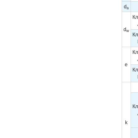
d
a
Кл
d
w
Кл
Кл
e
Кл
Кл
k