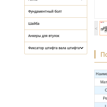
Фундаментный болт
Шайба
<
Анкеры для втулок
Фиксатор штифта вала штифта
П
Наиме
Мат
С
Р