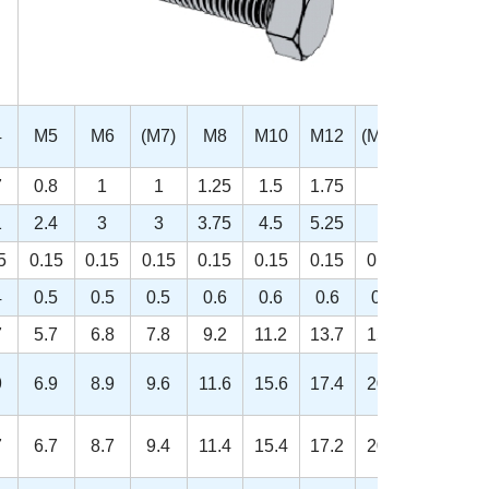
4
M5
M6
(M7)
M8
M10
M12
(M14)
M16
7
0.8
1
1
1.25
1.5
1.75
2
2
1
2.4
3
3
3.75
4.5
5.25
6
6
5
0.15
0.15
0.15
0.15
0.15
0.15
0.15
0.2
4
0.5
0.5
0.5
0.6
0.6
0.6
0.6
0.8
7
5.7
6.8
7.8
9.2
11.2
13.7
15.7
17.7
9
6.9
8.9
9.6
11.6
15.6
17.4
20.5
22.5
7
6.7
8.7
9.4
11.4
15.4
17.2
20.1
22