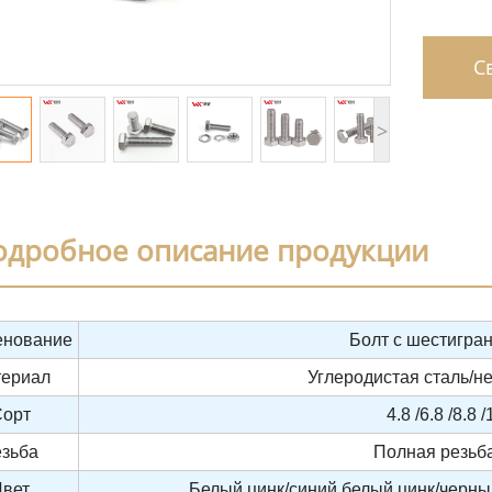
Св
>
одробное описание продукции
нование
Болт с шестигра
ериал
Углеродистая сталь/
орт
4.8 /6.8 /8.8 
езьба
Полная резьб
Цвет
Белый цинк/синий белый цинк/черны