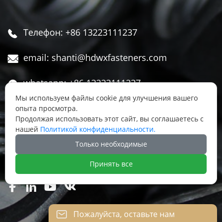
Телефон: +86 13223111237

email: shanti@hdwxfasteners.com

whatsapp: +86 13223111237

Мы используем файлы cookie для улучшения вашего
We Chat: +86 13223111237
опыта просмотра.

Продолжая использовать этот сайт, вы соглашаетесь с
нашей
Политикой конфиденциальности.
Адрес: Северная часть Западной улицы,

Только необходимые
Чжоуцунь, поселок Сису, район Юннянь,
город Ханьдань, провинция Хэбэй, Китай
Принять все




Пожалуйста, оставьте нам