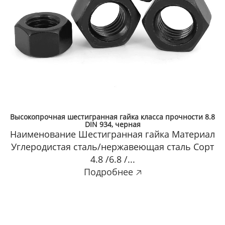
чная шестигранная гайка класса прочности 8.8
DIN 934, черная
Наиме
вание Шестигранная гайка Материал
Углероди
истая сталь/нержавеющая сталь Сорт
4.8 /6.8 /...
Подробнее 🡥