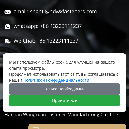
email: shanti@hdwxfasteners.com

whatsapp: +86 13223111237

We Chat: +86 13223111237

Адрес: Северная часть Западной улицы,

Чжоуцунь, поселок Сису, район Юннянь,
Мы используем файлы cookie для улучшения вашего
опыта просмотра.
город Ханьдань, провинция Хэбэй, Китай
Продолжая использовать этот сайт, вы соглашаетесь с
нашей
Политикой конфиденциальности.




Только необходимые
Принять все
Handan Wangxuan Fastener Manufacturing Co., LTD