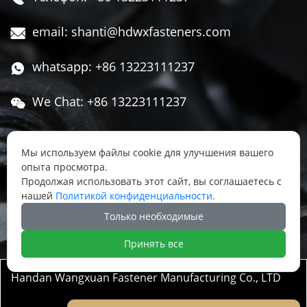
email: shanti@hdwxfasteners.com

whatsapp: +86 13223111237

We Chat: +86 13223111237

Адрес: Северная часть Западной улицы,

Чжоуцунь, поселок Сису, район Юннянь,
Мы используем файлы cookie для улучшения вашего
опыта просмотра.
город Ханьдань, провинция Хэбэй, Китай
Продолжая использовать этот сайт, вы соглашаетесь с
нашей
Политикой конфиденциальности.




Только необходимые
Принять все
Handan Wangxuan Fastener Manufacturing Co., LTD