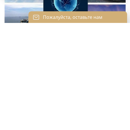
Пожалуйста, оставьте нам
сообщение
Пожалуйста, введите свой адрес
электронной почты, и мы ответим на ваше
письмо.
Торговая зона