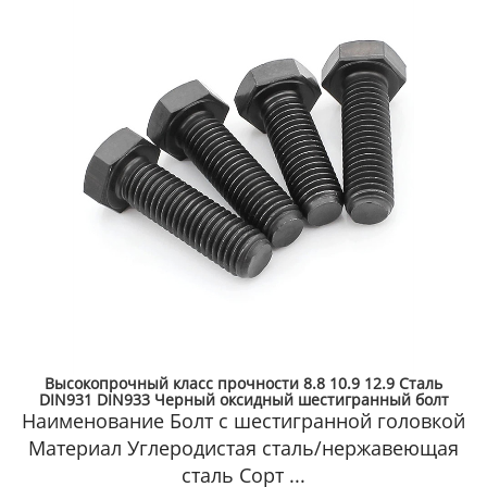
Пружинные штифт
Черные крепежные открытые полые упругие
цилиндрические штифт M5, M8, M10
Подробнее 🡥