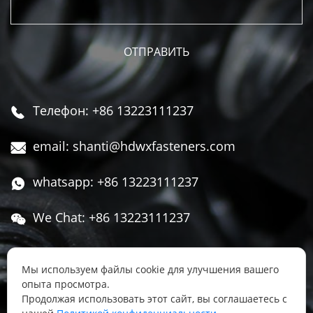
Телефон: +86 13223111237

email: shanti@hdwxfasteners.com

whatsapp: +86 13223111237

We Chat: +86 13223111237

Адрес: Северная часть Западной улицы,

Чжоуцунь, поселок Сису, район Юннянь,
Мы используем файлы cookie для улучшения вашего
опыта просмотра.
город Ханьдань, провинция Хэбэй, Китай
Продолжая использовать этот сайт, вы соглашаетесь с