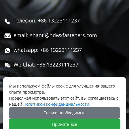
Телефон: +86 13223111237

email: shanti@hdwxfasteners.com

whatsapp: +86 13223111237

We Chat: +86 13223111237

Адрес: Северная часть Западной улицы,

Чжоуцунь, поселок Сису, район Юннянь,
Мы используем файлы cookie для улучшения вашего
опыта просмотра.
город Ханьдань, провинция Хэбэй, Китай
Продолжая использовать этот сайт, вы соглашаетесь с
нашей
Политикой конфиденциальности.




Только необходимые
Принять все