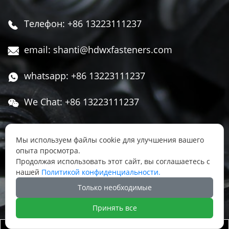
Телефон: +86 13223111237

email: shanti@hdwxfasteners.com

whatsapp: +86 13223111237

We Chat: +86 13223111237

Адрес: Северная часть Западной улицы,

Чжоуцунь, поселок Сису, район Юннянь,
Мы используем файлы cookie для улучшения вашего
опыта просмотра.
город Ханьдань, провинция Хэбэй, Китай
Продолжая использовать этот сайт, вы соглашаетесь с
нашей
Политикой конфиденциальности.




Только необходимые
Принять все