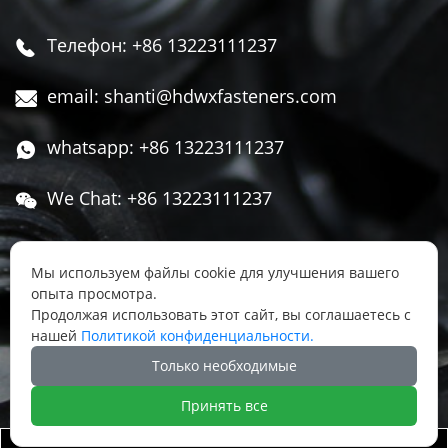
Телефон: +86 13223111237

email: shanti@hdwxfasteners.com

whatsapp: +86 13223111237

We Chat: +86 13223111237

Адрес: Северная часть Западной улицы,

Чжоуцунь, поселок Сису, район Юннянь,
Мы используем файлы cookie для улучшения вашего
опыта просмотра.
город Ханьдань, провинция Хэбэй, Китай
Продолжая использовать этот сайт, вы соглашаетесь с
нашей
Политикой конфиденциальности.




Только необходимые
Принять все