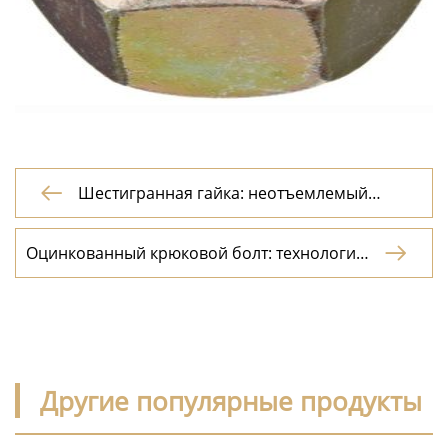
Шестигранная гайка: неотъемлемый

элемент в мире механики
Оцинкованный крюковой болт: технология

оцинкования и применение в
промышленности
Другие популярные продукты