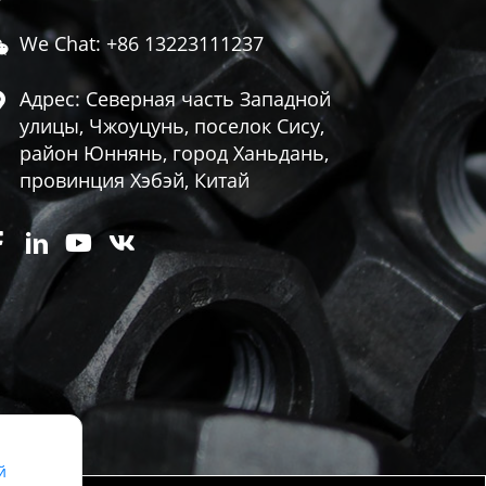
We Chat: +86 13223111237

Адрес: Северная часть Западной

улицы, Чжоуцунь, поселок Сису,
район Юннянь, город Ханьдань,
провинция Хэбэй, Китай




й