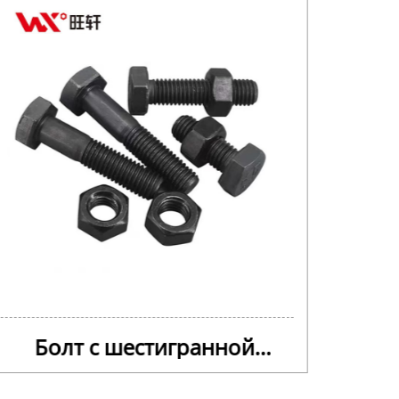
Болт с шестигранной
L-т
головкой