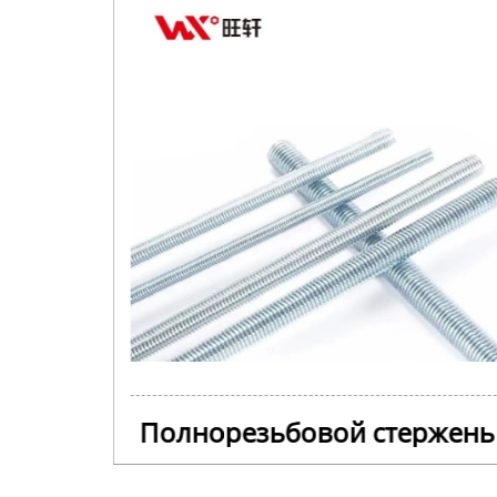
ржень
Полнорезьбовой стержень