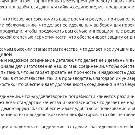
одукции, чтобы гарантировать безупречную работу наших гаек
ожет понадобиться длинная гайка-соединение, мы предлагаем и
, что позволяет сэкономить ваше время и ресурсы при выполн
у и обслуживанию, что делает ее идеальным выбором для прое
продукции, чтобы предложить вам самые инновационные реше
окой степенью герметичности, что обеспечивает защиту от в
самым высоким стандартам качества, что делает нас лучшим в
целей
е и надежное соединение деталей, что делает ее идеальным вы
риалы для изготовления наших гаек-соединений, чтобы обеспе
пытания, чтобы гарантировать ее прочность и надежность даж
как в строительстве, так и в производстве, благодаря их унив
остью, что обеспечивает долговечность соединения и его без
единений, чтобы удовлетворить потребности клиентов различ
т всем стандартам качества и безопасности, что делает ее н
 демонтируются, что обеспечивает удобство использования и о
ойчивостью к воздействию внешних факторов, что обеспечивае
ции и надежность соединения, что делает нас идеальным выбо