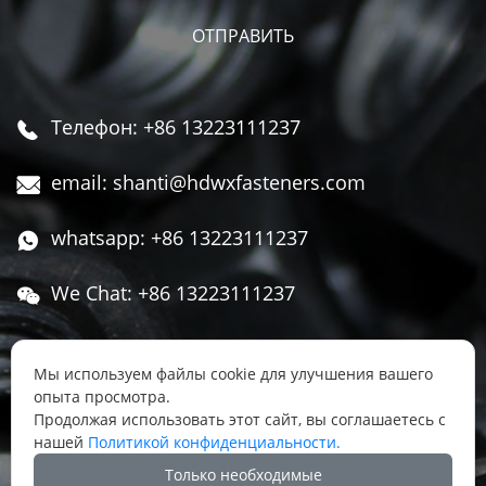
Телефон: +86 13223111237

email: shanti@hdwxfasteners.com

whatsapp: +86 13223111237

We Chat: +86 13223111237

Адрес: Северная часть Западной улицы,

Чжоуцунь, поселок Сису, район Юннянь,
Мы используем файлы cookie для улучшения вашего
опыта просмотра.
город Ханьдань, провинция Хэбэй, Китай
Продолжая использовать этот сайт, вы соглашаетесь с
нашей
Политикой конфиденциальности.




Только необходимые