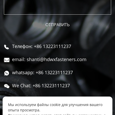
Телефон: +86 13223111237

email: shanti@hdwxfasteners.com

whatsapp: +86 13223111237

We Chat: +86 13223111237

Адрес: Северная часть Западной улицы,

Чжоуцунь, поселок Сису, район Юннянь,
Мы используем файлы cookie для улучшения вашего
опыта просмотра.
город Ханьдань, провинция Хэбэй, Китай