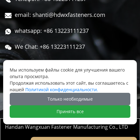
email: shanti@hdwxfasteners.com

whatsapp: +86 13223111237

We Chat: +86 13223111237

Адрес: Северная часть Западной улицы,

Чжоуцунь, поселок Сису, район Юннянь,
Мы используем файлы cookie для улучшения вашего
опыта просмотра.
город Ханьдань, провинция Хэбэй, Китай
Продолжая использовать этот сайт, вы соглашаетесь с
нашей
Политикой конфиденциальности.




Только необходимые
Принять все
Handan Wangxuan Fastener Manufacturing Co., LTD