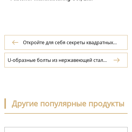
Откройте для себя секреты квадратных

гаек: прочного фундамента механического
мира.
U-образные болты из нержавеющей стали:

защитные ограждения для промышленных
соединений
Другие популярные продукты