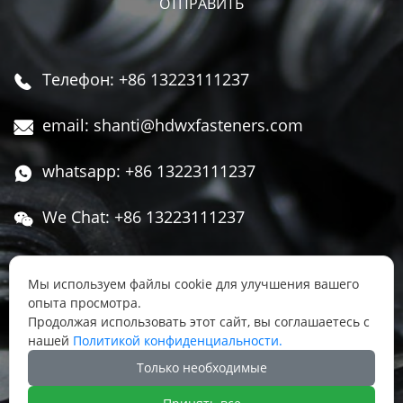
Телефон: +86 13223111237

email: shanti@hdwxfasteners.com

whatsapp: +86 13223111237

We Chat: +86 13223111237

Адрес: Северная часть Западной улицы,

Чжоуцунь, поселок Сису, район Юннянь,
Мы используем файлы cookie для улучшения вашего
опыта просмотра.
город Ханьдань, провинция Хэбэй, Китай
Продолжая использовать этот сайт, вы соглашаетесь с
нашей
Политикой конфиденциальности.




Только необходимые