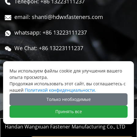
Телефон: +86 13223111237

email: shanti@hdwxfasteners.com

whatsapp: +86 13223111237

We Chat: +86 13223111237

Адрес: Северная часть Западной улицы,

Чжоуцунь, поселок Сису, район Юннянь,
Мы используем файлы cookie для улучшения вашего
опыта просмотра.
город Ханьдань, провинция Хэбэй, Китай
Продолжая использовать этот сайт, вы соглашаетесь с
нашей
Политикой конфиденциальности.




Только необходимые
Принять все
Handan Wangxuan Fastener Manufacturing Co., LTD