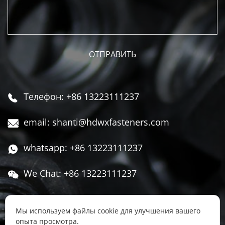
Телефон: +86 13223111237

email: shanti@hdwxfasteners.com

whatsapp: +86 13223111237

We Chat: +86 13223111237

Адрес: Северная часть Западной улицы,

Чжоуцунь, поселок Сису, район Юннянь,
Мы используем файлы cookie для улучшения вашего
опыта просмотра.
город Ханьдань, провинция Хэбэй, Китай