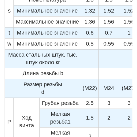
s
Минимальное значение
1.32
1.52
1.52
Максимальное значение
1.36
1.56
1.56
t
Минимальное значение
0.6
0.7
1
w
Минимальное значение
0.5
0.55
0.55
Масса стальных штук, тыс.
-
-
-
штук около кг
Длина резьбы b
-
-
-
Размер резьбы
(M22)
M24
(M27)
d
Грубая резьба
2.5
3
3
Мелкая
Ход
1.5
2
2
P
резьба1
винта
Мелкая
2
-
-