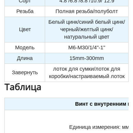
Сорт
4.8 /6.8 /8.8 /10.9/ 12.9
Резьба
Полная резьба/полуболт
Белый цинк/синий белый цинк/
Цвет
черный/желтый цинк/
натуральный цвет
Модель
M6-M30/1/4"-1"
Длина
15mm-300mm
лоток для сумки/лоток для
Завернуть
коробки/настраиваемый лоток
Таблица
Винт с внутренним ш
Единица измерения: мм