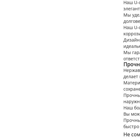
Наш U-
элегант
Мы уде
долгове
Наш U-
коррози
Дизайн 
идеаль
Мы гар
ответст
Прочн
Нержав
делает
Материа
сохран
Прочны
наружн
Наш бо
Вы може
Прочны
быстро 
Не сом