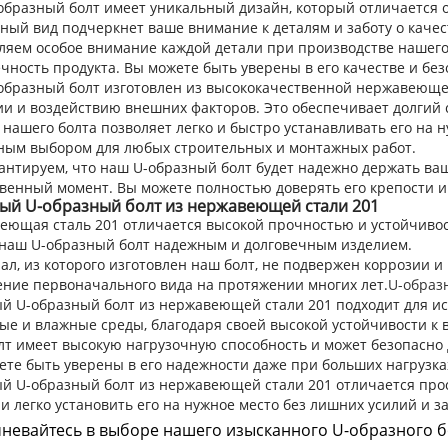
образный болт имеет уникальный дизайн, который отличается 
ный вид подчеркнет ваше внимание к деталям и заботу о качес
ляем особое внимание каждой детали при производстве нашего 
чность продукта. Вы можете быть уверены в его качестве и без
образный болт изготовлен из высококачественной нержавеющей 
и и воздействию внешних факторов. Это обеспечивает долгий 
нашего болта позволяет легко и быстро устанавливать его на н
ным выбором для любых строительных и монтажных работ.
антируем, что наш U-образный болт будет надежно держать ваш
венный момент. Вы можете полностью доверять его крепости и
ый U-образный болт из нержавеющей стали 201
еющая сталь 201 отличается высокой прочностью и устойчиво
 наш U-образный болт надежным и долговечным изделием.
л, из которого изготовлен наш болт, не подвержен коррозии и
ение первоначального вида на протяжении многих лет.
U-образ
й U-образный болт из нержавеющей стали 201 подходит для ис
ые и влажные среды, благодаря своей высокой устойчивости к 
лт имеет высокую нагрузочную способность и может безопасно 
те быть уверены в его надежности даже при больших нагрузка
й U-образный болт из нержавеющей стали 201 отличается прос
и легко установить его на нужное место без лишних усилий и за
невайтесь в выборе нашего изысканного U-образного б