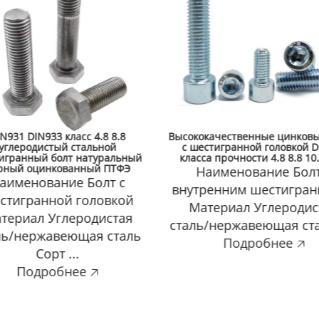
N931 DIN933 класс 4.8 8.8
Высококачественные цинковы
углеродистый стальной
с шестигранной головкой D
игранный болт натуральный
класса прочности 4.8 8.8 10.
рный оцинкованный ПТФЭ
Наименование Болт
аименование Болт с
внутренним шестигра
стигранной головкой
Материал Углеродис
териал Углеродистая
сталь/нержавеющая стал
ль/нержавеющая сталь
Подробнее 🡥
Сорт ...
Подробнее 🡥