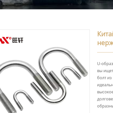
Кита
нерж
U-образ
вы ище
болт из
идеальн
высокое
долгове
образны