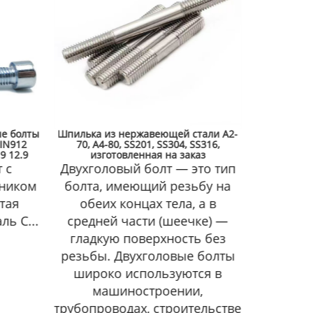
е болты
Шпилька из нержавеющей стали A2-
К
IN912
70, A4-80, SS201, SS304, SS316,
Наимен
9 12.9
изготовленная на заказ
гайка Ма
 с
Двухголовый болт — это тип
сталь/
нником
болта, имеющий резьбу на
Со
тая
обеих концах тела, а в
ь С...
средней части (шеечке) —
гладкую поверхность без
резьбы. Двухголовые болты
широко используются в
машиностроении,
трубопроводах, строительстве