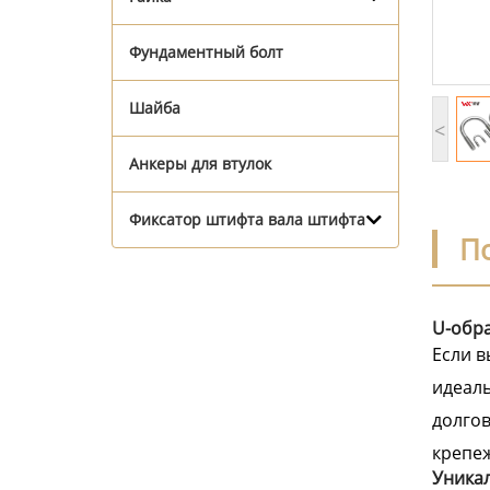
Фундаментный болт
Шайба
<
Анкеры для втулок
Фиксатор штифта вала штифта
П
U-обр
Если в
идеаль
долгов
крепеж
Уника