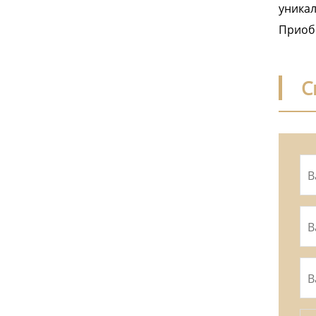
уникал
Приобр
С