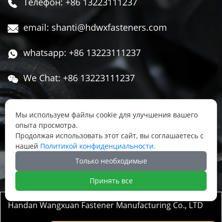
Телефон: +86 13223111237

email: shanti@hdwxfasteners.com

whatsapp: +86 13223111237

We Chat: +86 13223111237

Адрес: Северная часть Западной улицы,

Чжоуцунь, поселок Сису, район Юннянь,
Мы используем файлы cookie для улучшения вашего
опыта просмотра.
город Ханьдань, провинция Хэбэй, Китай
Продолжая использовать этот сайт, вы соглашаетесь с
нашей
Политикой конфиденциальности.




Только необходимые
Принять все
Handan Wangxuan Fastener Manufacturing Co., LTD